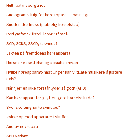
Hull i balanseorganet
Audiogram viktig for høreapparat-tilpasning?
Sudden deafness (plutselig hørselstap)
Perilymfatisk fistel, labyrintfistel?
SCD, SCDS, SSCD, takvindu?
Jakten på fremtidens høreapparat
Hørselsnedsettelse og sosialt samvær
Hvilke høreapparat-innstillinger kan vi tillate musikere å justere
selv?
Når hjernen ikke forstår lyder så godt (APD)
Kan høreapparater gi ytterligere hørselsskade?
Svenske tunghørte svindles?
Vokse op med apparater i skuffen
Auditiv nevropati
APD-variant