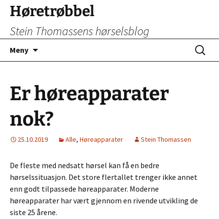
Hopp
Høretrøbbel
til
Stein Thomassens hørselsblog
innhold
Søk
Meny
etter:
Er høreapparater
nok?
25.10.2019
Alle
,
Høreapparater
Stein Thomassen
De fleste med nedsatt hørsel kan få en bedre
hørselssituasjon. Det store flertallet trenger ikke annet
enn godt tilpassede høreapparater. Moderne
høreapparater har vært gjennom en rivende utvikling de
siste 25 årene.