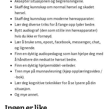
Aksepter situasjonen og begrensningene.
Skaff deg kunnskap om normal hørsel og skadet
hørsel.
Skaff deg kunnskap om moderne høreapparater.
Lær deg diverse triks for å fange opp lyder bedre.
Bytt audiograf (den som stille inn høreapparater)
hvis du ikke er fornøyd.
Lær å bruke sms, epost, facebook, messenger, chat,
og lignende.
Finn en dyktig audiopedagog som kan hjelpe deg med
å håndtere din nedsatte hørsel bedre.
Finn en dyktig hjelpemiddel-veileder.
Tren mye på munnavlesning (kjøp opplæringsvideo /
-bok).
Lær deg kognitive teknikker for å se lysere på din
situasjon.
Og mye annet.
Ingen er like.