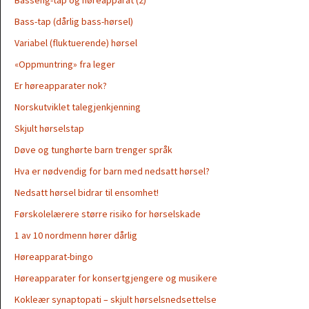
Basseng-tap og høreapparat (2)
Bass-tap (dårlig bass-hørsel)
Variabel (fluktuerende) hørsel
«Oppmuntring» fra leger
Er høreapparater nok?
Norskutviklet talegjenkjenning
Skjult hørselstap
Døve og tunghørte barn trenger språk
Hva er nødvendig for barn med nedsatt hørsel?
Nedsatt hørsel bidrar til ensomhet!
Førskolelærere større risiko for hørselskade
1 av 10 nordmenn hører dårlig
Høreapparat-bingo
Høreapparater for konsertgjengere og musikere
Kokleær synaptopati – skjult hørselsnedsettelse