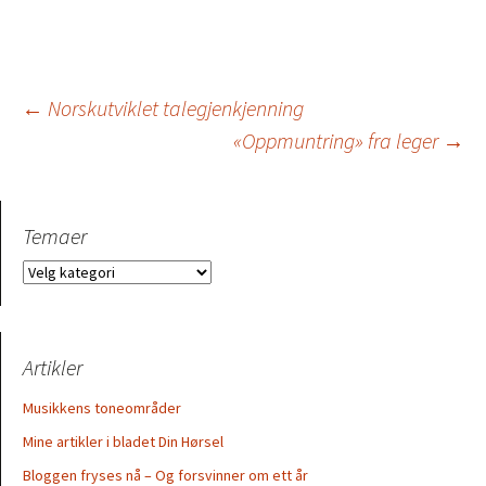
Innleggsnavigasjo
←
Norskutviklet talegjenkjenning
«Oppmuntring» fra leger
→
Temaer
Temaer
Artikler
Musikkens toneområder
Mine artikler i bladet Din Hørsel
Bloggen fryses nå – Og forsvinner om ett år