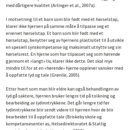
med dårligere kvalitet (Arlinger et al., 2007a).
I motsetning til et barn som blir født med et hørselstap,
klarer ikke hjernen på samme måte å tilpasse seg et
ervervet hørselstap. Et barn som blir født med et
hørselstap, benytter seg av hjernens plastisitet til å utvikle
en spesiell synskompetanse og maksimalt utnytte seg sin
hørselsrest. En hjerne som har tilpasset seg som hørende
gjennom et «langt» liv, klarer ikke dette. Det skal mye
mindre til for at en «hørende» hjerne opplever vansker med
å oppfatte lyd og tale (Grønlie, 2005).
Etter hvert som man blir eldre kan også behandlingen av
lyd gå saktere, hjernen bruker lengre tid på tolkning og
bearbeiding av lydinntrykkene. Det går lengre tid før
lydinntrykkene blir sendt videre til hjernen hvor de blir
bearbeidet til å oppfatte tale (Briskeby skole og
kompetansesenter as, Helsedirektoratet & Statlig