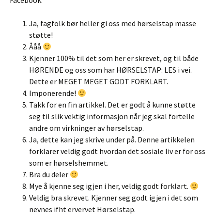
Facebook:
Ja, fagfolk bør heller gi oss med hørselstap masse
støtte!
Ååå
Kjenner 100% til det som her er skrevet, og til både
HØRENDE og oss som har HØRSELSTAP: LES i vei.
Dette er MEGET MEGET GODT FORKLART.
Imponerende!
Takk for en fin artikkel. Det er godt å kunne støtte
seg til slik vektig informasjon når jeg skal fortelle
andre om virkninger av hørselstap.
Ja, dette kan jeg skrive under på. Denne artikkelen
forklarer veldig godt hvordan det sosiale liv er for oss
som er hørselshemmet.
Bra du deler
Mye å kjenne seg igjen i her, veldig godt forklart.
Veldig bra skrevet. Kjenner seg godt igjen i det som
nevnes ifht ervervet Hørselstap.