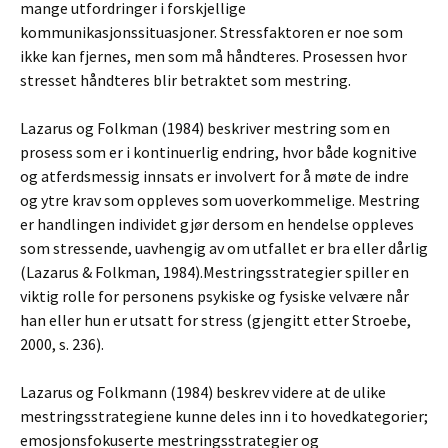
mange utfordringer i forskjellige
kommunikasjonssituasjoner. Stressfaktoren er noe som
ikke kan fjernes, men som må håndteres. Prosessen hvor
stresset håndteres blir betraktet som mestring.
Lazarus og Folkman (1984) beskriver mestring som en
prosess som er i kontinuerlig endring, hvor både kognitive
og atferdsmessig innsats er involvert for å møte de indre
og ytre krav som oppleves som uoverkommelige. Mestring
er handlingen individet gjør dersom en hendelse oppleves
som stressende, uavhengig av om utfallet er bra eller dårlig
(Lazarus & Folkman, 1984).Mestringsstrategier spiller en
viktig rolle for personens psykiske og fysiske velvære når
han eller hun er utsatt for stress (gjengitt etter Stroebe,
2000, s. 236).
Lazarus og Folkmann (1984) beskrev videre at de ulike
mestringsstrategiene kunne deles inn i to hovedkategorier;
emosjonsfokuserte mestringsstrategier og