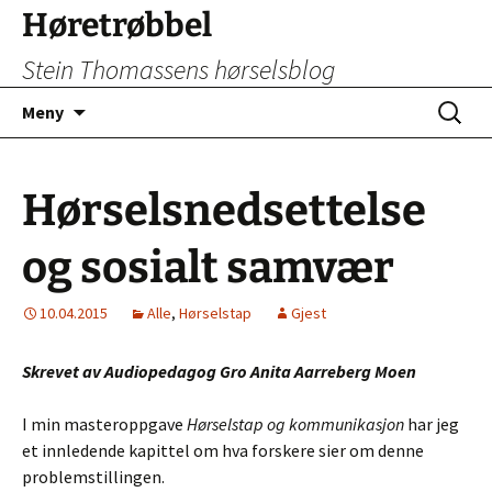
Hopp
Høretrøbbel
til
Stein Thomassens hørselsblog
innhold
Søk
Meny
etter:
Hørselsnedsettelse
og sosialt samvær
10.04.2015
Alle
,
Hørselstap
Gjest
Skrevet av Audiopedagog Gro Anita Aarreberg Moen
I min masteroppgave
Hørselstap og kommunikasjon
har jeg
et innledende kapittel om hva forskere sier om denne
problemstillingen.