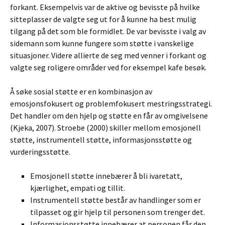
forkant. Eksempelvis var de aktive og bevisste på hvilke
sitteplasser de valgte seg ut for å kunne ha best mulig
tilgang på det som ble formidlet. De var bevisste i valg av
sidemann som kunne fungere som støtte i vanskelige
situasjoner. Videre allierte de seg med venner i forkant og
valgte seg roligere områder ved for eksempel kafe besøk.
Å søke sosial støtte er en kombinasjon av
emosjonsfokusert og problemfokusert mestringsstrategi.
Det handler om den hjelp og støtte en får av omgivelsene
(Kjeka, 2007). Stroebe (2000) skiller mellom emosjonell
støtte, instrumentell støtte, informasjonsstøtte og
vurderingsstøtte.
Emosjonell støtte innebærer å bli ivaretatt,
kjærlighet, empati og tillit.
Instrumentell støtte består av handlinger som er
tilpasset og gir hjelp til personen som trenger det.
Informasjonsstøtte innebærer at personen får den