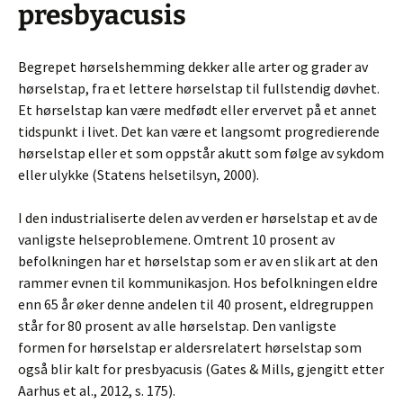
presbyacusis
Begrepet hørselshemming dekker alle arter og grader av
hørselstap, fra et lettere hørselstap til fullstendig døvhet.
Et hørselstap kan være medfødt eller ervervet på et annet
tidspunkt i livet. Det kan være et langsomt progredierende
hørselstap eller et som oppstår akutt som følge av sykdom
eller ulykke (Statens helsetilsyn, 2000).
I den industrialiserte delen av verden er hørselstap et av de
vanligste helseproblemene. Omtrent 10 prosent av
befolkningen har et hørselstap som er av en slik art at den
rammer evnen til kommunikasjon. Hos befolkningen eldre
enn 65 år øker denne andelen til 40 prosent, eldregruppen
står for 80 prosent av alle hørselstap. Den vanligste
formen for hørselstap er aldersrelatert hørselstap som
også blir kalt for presbyacusis (Gates & Mills, gjengitt etter
Aarhus et al., 2012, s. 175).