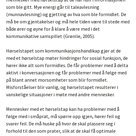
som ble gitt. Mye energi går til taleavlesning
(munnavlesning) og gjetting av hva som ble formidlet. De
må be om gjentakelser og må hele tiden være til stede med
både ører og øyne for å klare å være med i det
kommunikative samspillet (Grønlie, 2005).
Hørselstapet som kommunikasjonshandikap gjør at de
med et hørselstap møter hindringer for sosial funksjon, de
hører ikke alt som formidles. De får problemer med å delta
aktivt i konversasjonen og får problemer med å følge med
på blant annet morsomheter som blir formidlet.
Misforståelser blir vanlig, og hørselstapet resulterer i
vanskelige situasjoner i møte med andre mennesker.
Mennesker med et hørselstap kan ha problemer med å
følge med i småprat, må spørre opp igjen, hører feil og
svarer feil. De må huske på hvor de skal plassere seg i
forhold til den som prater, slik at de skal få optimale