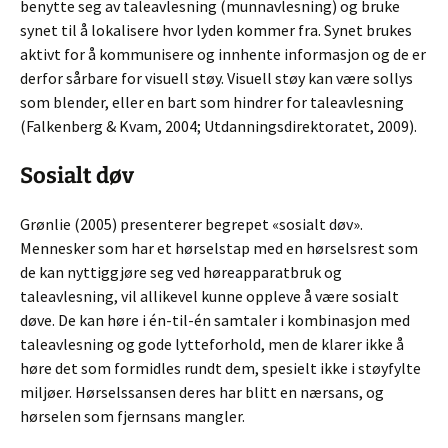
benytte seg av taleavlesning (munnavlesning) og bruke
synet til å lokalisere hvor lyden kommer fra. Synet brukes
aktivt for å kommunisere og innhente informasjon og de er
derfor sårbare for visuell støy. Visuell støy kan være sollys
som blender, eller en bart som hindrer for taleavlesning
(Falkenberg & Kvam, 2004; Utdanningsdirektoratet, 2009).
Sosialt døv
Grønlie (2005) presenterer begrepet «sosialt døv».
Mennesker som har et hørselstap med en hørselsrest som
de kan nyttiggjøre seg ved høreapparatbruk og
taleavlesning, vil allikevel kunne oppleve å være sosialt
døve. De kan høre i én-til-én samtaler i kombinasjon med
taleavlesning og gode lytteforhold, men de klarer ikke å
høre det som formidles rundt dem, spesielt ikke i støyfylte
miljøer. Hørselssansen deres har blitt en nærsans, og
hørselen som fjernsans mangler.