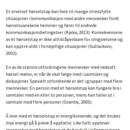
Et ervervet hørselstap kan føre til mange stressfylte
situasjoner i kommunikasjon med andre mennesker fordi
hørselsvanskene hemmer og fører til endrede
kommunikasjonsbetingelser (Kjeka, 2013). Konsekvensene
av et hørselstap er ikke alltid åpenbare for omgivelsene og
kan opptre ulikt i forskjellige situasjoner (Gullacksen,
2002).
En av de største utfordringene mennesker med nedsatt
hørsel møter, er når de skal følge med i samtaler og
diskusjoner. Spesielt utfordrende er det i grupper med flere
mennesker. En person med et hørselstap kan fungere bra i
samtaler med en eller to personer, mens han faller ut i
samtale med flere personer (Grønlie, 2005).
Å leve med et hørselstap er energikrevende, og det brukes
mye energi på å prøve å oppfatte. Like fullt opplever
mennesker med hørselstap at de har hull i informasjonen