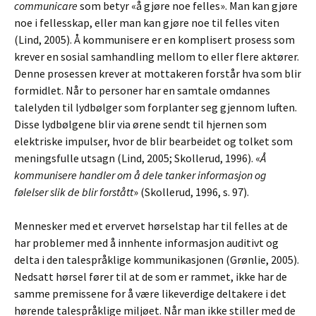
communicare
som betyr «å gjøre noe felles». Man kan gjøre
noe i fellesskap, eller man kan gjøre noe til felles viten
(Lind, 2005). Å kommunisere er en komplisert prosess som
krever en sosial samhandling mellom to eller flere aktører.
Denne prosessen krever at mottakeren forstår hva som blir
formidlet. Når to personer har en samtale omdannes
talelyden til lydbølger som forplanter seg gjennom luften.
Disse lydbølgene blir via ørene sendt til hjernen som
elektriske impulser, hvor de blir bearbeidet og tolket som
meningsfulle utsagn (Lind, 2005; Skollerud, 1996). «
Å
kommunisere handler om å dele tanker informasjon og
følelser slik de blir forstått
» (Skollerud, 1996, s. 97).
Mennesker med et ervervet hørselstap har til felles at de
har problemer med å innhente informasjon auditivt og
delta i den talespråklige kommunikasjonen (Grønlie, 2005).
Nedsatt hørsel fører til at de som er rammet, ikke har de
samme premissene for å være likeverdige deltakere i det
hørende talespråklige miljøet. Når man ikke stiller med de