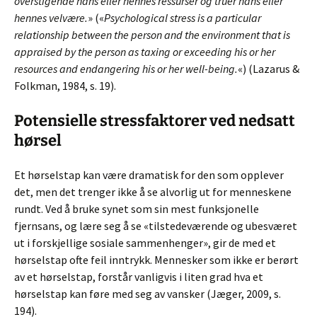
overstigende hans eller hennes ressurser og truer hans eller
hennes velvære.
» («
Psychological stress is a particular
relationship between the person and the environment that is
appraised by the person as taxing or exceeding his or her
resources and endangering his or her well-being.
«) (Lazarus &
Folkman, 1984, s. 19).
Potensielle stressfaktorer ved nedsatt
hørsel
Et hørselstap kan være dramatisk for den som opplever
det, men det trenger ikke å se alvorlig ut for menneskene
rundt. Ved å bruke synet som sin mest funksjonelle
fjernsans, og lære seg å se «tilstedeværende og ubesværet
ut i forskjellige sosiale sammenhenger», gir de med et
hørselstap ofte feil inntrykk. Mennesker som ikke er berørt
av et hørselstap, forstår vanligvis i liten grad hva et
hørselstap kan føre med seg av vansker (Jæger, 2009, s.
194).