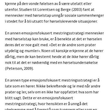
kjenne på den vonde følelsen av å være utelatt eller
utenfor. Studien til Lorentsen og Berge (2003) fant at
mennesker med hørselstap unngår sosiale sammenhenger
i stedet for å bli utsatt for hørselskrevende situasjoner.
En annen emosjonsfokusert mestringsstrategi mennesker
med hørselstap kan bruke, er å benekte at det er hørselen
deres det er noe galt med. «Det er de andre som prater
utydelig og mumler». Noen vil kanskje erkjenne at de hører
dårlig, men de kan bestemt hevde at de ikke hører dårlig
nok til at det er nødvendig med en hørselsundersøkelse
(Peterson, 2009).
En annen type emosjonsfokusert mestringsstrategi er å
late som en hører. Nikke bekreftende og le med når andre
prater og ler, selv om en ikke har oppfattet hva som har
blitt sagt. Dette er en emosjonsfokusert
mestringsstrategi, hvor hensikten er å unngå det
ubekvemme med å fremstå som tungnem eller som en