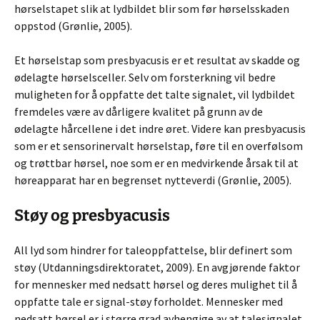
hørselstapet slik at lydbildet blir som før hørselsskaden
oppstod (Grønlie, 2005).
Et hørselstap som presbyacusis er et resultat av skadde og
ødelagte hørselsceller. Selv om forsterkning vil bedre
muligheten for å oppfatte det talte signalet, vil lydbildet
fremdeles være av dårligere kvalitet på grunn av de
ødelagte hårcellene i det indre øret. Videre kan presbyacusis
som er et sensorinervalt hørselstap, føre til en overfølsom
og trøttbar hørsel, noe som er en medvirkende årsak til at
høreapparat har en begrenset nytteverdi (Grønlie, 2005).
Støy og presbyacusis
All lyd som hindrer for taleoppfattelse, blir definert som
støy (Utdanningsdirektoratet, 2009). En avgjørende faktor
for mennesker med nedsatt hørsel og deres mulighet til å
oppfatte tale er signal-støy forholdet. Mennesker med
nedsatt hørsel er i større grad avhengige av at talesignalet