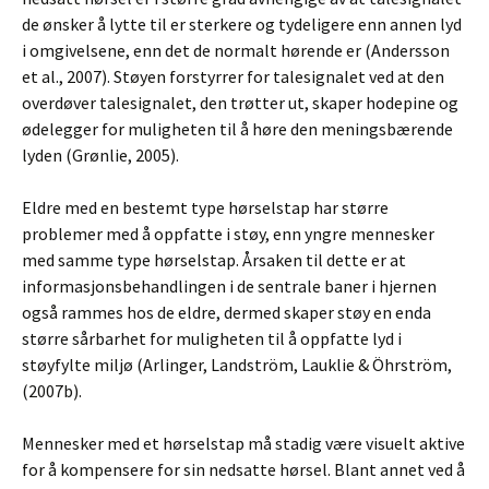
de ønsker å lytte til er sterkere og tydeligere enn annen lyd
i omgivelsene, enn det de normalt hørende er (Andersson
et al., 2007). Støyen forstyrrer for talesignalet ved at den
overdøver talesignalet, den trøtter ut, skaper hodepine og
ødelegger for muligheten til å høre den meningsbærende
lyden (Grønlie, 2005).
Eldre med en bestemt type hørselstap har større
problemer med å oppfatte i støy, enn yngre mennesker
med samme type hørselstap. Årsaken til dette er at
informasjonsbehandlingen i de sentrale baner i hjernen
også rammes hos de eldre, dermed skaper støy en enda
større sårbarhet for muligheten til å oppfatte lyd i
støyfylte miljø (Arlinger, Landström, Lauklie & Öhrström,
(2007b).
Mennesker med et hørselstap må stadig være visuelt aktive
for å kompensere for sin nedsatte hørsel. Blant annet ved å