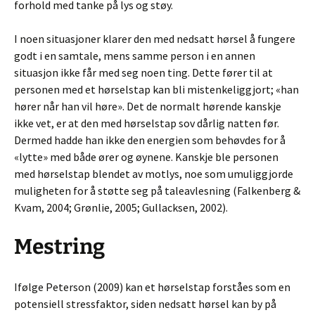
forhold med tanke på lys og støy.
I noen situasjoner klarer den med nedsatt hørsel å fungere
godt i en samtale, mens samme person i en annen
situasjon ikke får med seg noen ting. Dette fører til at
personen med et hørselstap kan bli mistenkeliggjort; «han
hører når han vil høre». Det de normalt hørende kanskje
ikke vet, er at den med hørselstap sov dårlig natten før.
Dermed hadde han ikke den energien som behøvdes for å
«lytte» med både ører og øynene. Kanskje ble personen
med hørselstap blendet av motlys, noe som umuliggjorde
muligheten for å støtte seg på taleavlesning (Falkenberg &
Kvam, 2004; Grønlie, 2005; Gullacksen, 2002).
Mestring
Ifølge Peterson (2009) kan et hørselstap forståes som en
potensiell stressfaktor, siden nedsatt hørsel kan by på