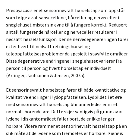
Presbyacusis er et sensorinevralt hørselstap som oppstår
som følge av at sansecellene, hårceller og nerveceller i
sneglehuset mister sin evne til å fungere korrekt. Redusert
antall fungerende hårceller og nerveceller resulterer i
nedsatt hørselsfunksjon. Denne nervedegenereringen fører
etter hvert til nedsatt retningshørsel og
taleoppfattelsesproblemer da spesielt i støyfylte områder.
Disse degenerative endringene i sneglehuset varierer fra
person til person og hvert hørselstap er individuelt
(Arlinger, Jauhiainen & Jensen, 2007a).
Et sensorinevralt hørselstap fører til både kvantitative og
kvalitative endringer i lydoppfattelsen. Lydbildet i et øre
med sensorinevralt hørselstap blir annerledes enn i et
normalt hørende øre. Dette skjer vanligvis på grunn av at
lydene i diskantområdet faller bort, de er ikke lenger
hørbare. Videre rammer et sensorinevralt hørselstap på en
slik måte at de lydene som fremdeles er hørbare, gjengis