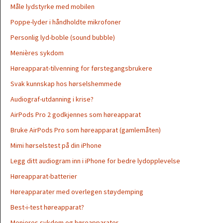
Måle lydstyrke med mobilen
Poppe-lyder i håndholdte mikrofoner
Personlig lyd-boble (sound bubble)
Menières sykdom
Høreapparat-tilvenning for førstegangsbrukere
Svak kunnskap hos hørselshemmede
Audiograf-utdanning i krise?
AirPods Pro 2 godkjennes som høreapparat
Bruke AirPods Pro som høreapparat (gamlemåten)
Mimi hørselstest på din iPhone
Legg ditt audiogram inn i iPhone for bedre lydopplevelse
Høreapparat-batterier
Høreapparater med overlegen støydemping
Best-i-test høreapparat?
Menieres sykdom og høreapparater.