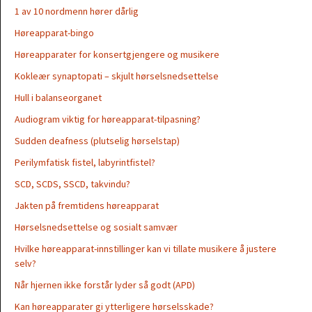
1 av 10 nordmenn hører dårlig
Høreapparat-bingo
Høreapparater for konsertgjengere og musikere
Kokleær synaptopati – skjult hørselsnedsettelse
Hull i balanseorganet
Audiogram viktig for høreapparat-tilpasning?
Sudden deafness (plutselig hørselstap)
Perilymfatisk fistel, labyrintfistel?
SCD, SCDS, SSCD, takvindu?
Jakten på fremtidens høreapparat
Hørselsnedsettelse og sosialt samvær
Hvilke høreapparat-innstillinger kan vi tillate musikere å justere
selv?
Når hjernen ikke forstår lyder så godt (APD)
Kan høreapparater gi ytterligere hørselsskade?