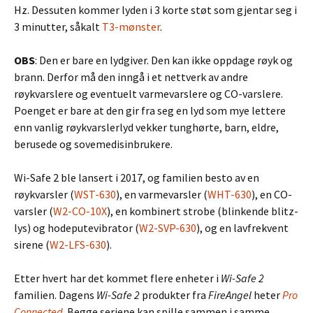
Hz. Dessuten kommer lyden i 3 korte støt som gjentar seg i
3 minutter, såkalt
T3-mønster
.
OBS
: Den er bare en lydgiver. Den kan ikke oppdage røyk og
brann. Derfor må den inngå i et nettverk av andre
røykvarslere og eventuelt varmevarslere og CO-varslere.
Poenget er bare at den gir fra seg en lyd som mye lettere
enn vanlig røykvarslerlyd vekker tunghørte, barn, eldre,
berusede og sovemedisinbrukere.
Wi-Safe 2 ble lansert i 2017, og familien besto av en
røykvarsler (
WST-630
), en varmevarsler (
WHT-630
), en CO-
varsler (
W2-CO-10X
), en kombinert strobe (blinkende blitz-
lys) og hodeputevibrator (
W2-SVP-630
), og en lavfrekvent
sirene (
W2-LFS-630
).
Etter hvert har det kommet flere enheter i
Wi-Safe 2
familien. Dagens
Wi-Safe 2
produkter fra
FireAngel
heter
Pro
Connected
. Begge seriene kan spille sammen i samme