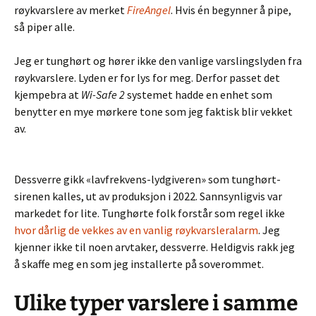
røykvarslere av merket
FireAngel
. Hvis én begynner å pipe,
så piper alle.
Jeg er tunghørt og hører ikke den vanlige varslingslyden fra
røykvarslere. Lyden er for lys for meg. Derfor passet det
kjempebra at
Wi-Safe 2
systemet hadde en enhet som
benytter en mye mørkere tone som jeg faktisk blir vekket
av.
Dessverre gikk «lavfrekvens-lydgiveren» som tunghørt-
sirenen kalles, ut av produksjon i 2022. Sannsynligvis var
markedet for lite. Tunghørte folk forstår som regel ikke
hvor dårlig de vekkes av en vanlig røykvarsleralarm
. Jeg
kjenner ikke til noen arvtaker, dessverre. Heldigvis rakk jeg
å skaffe meg en som jeg installerte på soverommet.
Ulike typer varslere i samme