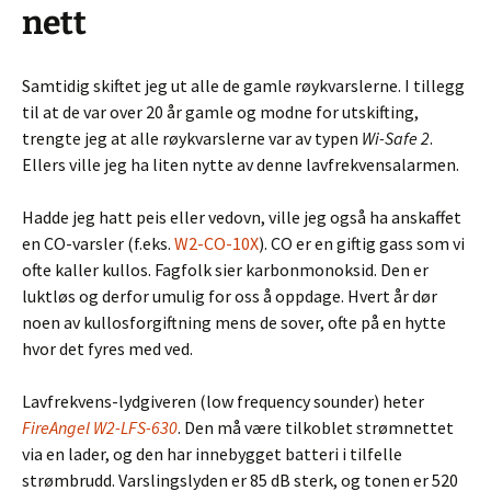
nett
Samtidig skiftet jeg ut alle de gamle røykvarslerne. I tillegg
til at de var over 20 år gamle og modne for utskifting,
trengte jeg at alle røykvarslerne var av typen
Wi-Safe 2
.
Ellers ville jeg ha liten nytte av denne lavfrekvensalarmen.
Hadde jeg hatt peis eller vedovn, ville jeg også ha anskaffet
en CO-varsler (f.eks.
W2-CO-10X
). CO er en giftig gass som vi
ofte kaller kullos. Fagfolk sier karbonmonoksid. Den er
luktløs og derfor umulig for oss å oppdage. Hvert år dør
noen av kullosforgiftning mens de sover, ofte på en hytte
hvor det fyres med ved.
Lavfrekvens-lydgiveren (low frequency sounder) heter
FireAngel W2-LFS-630
. Den må være tilkoblet strømnettet
via en lader, og den har innebygget batteri i tilfelle
strømbrudd. Varslingslyden er 85 dB sterk, og tonen er 520