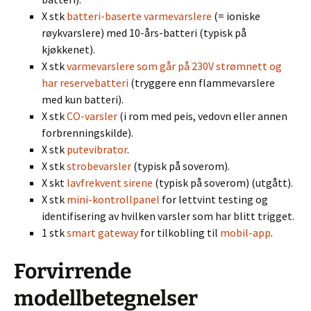
X stk
batteri-baserte varmevarslere
(= ioniske
røykvarslere) med 10-års-batteri (typisk på
kjøkkenet).
X stk
varmevarslere som går på 230V strømnett og
har reservebatteri
(tryggere enn flammevarslere
med kun batteri).
X stk
CO-varsler
(i rom med peis, vedovn eller annen
forbrenningskilde).
X stk
putevibrator
.
X stk
strobevarsler
(typisk på soverom).
X skt
lavfrekvent sirene
(typisk på soverom) (utgått).
X stk
mini-kontrollpanel
for lettvint testing og
identifisering av hvilken varsler som har blitt trigget.
1 stk
smart gateway
for tilkobling til
mobil-app
.
Forvirrende
modellbetegnelser