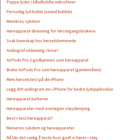
Poppe-lyder i håndholdte mikrofoner
Personlig lyd-boble (sound bubble)
Menières sykdom
Høreapparat-tilvenning for førstegangsbrukere
Svak kunnskap hos hørselshemmede
Audiograf-utdanning i krise?
AirPods Pro 2 godkjennes som høreapparat
Bruke AirPods Pro som høreapparat (gamlemåten)
Mimi hørselstest på din iPhone
Legg ditt audiogram inn i iPhone for bedre lydopplevelse
Høreapparat-batterier
Høreapparater med overlegen støydemping
Best-i-test høreapparat?
Menieres sykdom og høreapparater.
Nå blir det vanlig å teste hvor godt vi hører i støy