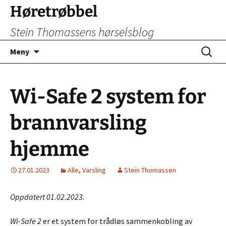
Hopp
Høretrøbbel
til
Stein Thomassens hørselsblog
innhold
Søk
Meny
etter:
Wi-Safe 2 system for
brannvarsling
hjemme
27.01.2023
Alle
,
Varsling
Stein Thomassen
Oppdatert 01.02.2023.
Wi-Safe 2
er et system for trådløs sammenkobling av