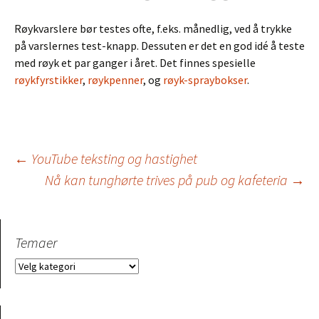
Røykvarslere bør testes ofte, f.eks. månedlig, ved å trykke
på varslernes test-knapp. Dessuten er det en god idé å teste
med røyk et par ganger i året. Det finnes spesielle
røykfyrstikker
,
røykpenner
, og
røyk-spraybokser
.
Innleggsnavigasjo
←
YouTube teksting og hastighet
Nå kan tunghørte trives på pub og kafeteria
→
Temaer
Temaer