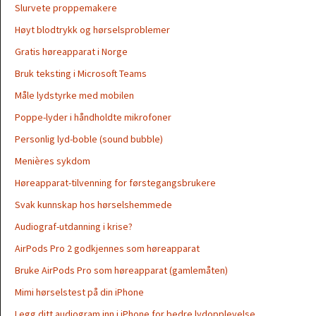
Slurvete proppemakere
Høyt blodtrykk og hørselsproblemer
Gratis høreapparat i Norge
Bruk teksting i Microsoft Teams
Måle lydstyrke med mobilen
Poppe-lyder i håndholdte mikrofoner
Personlig lyd-boble (sound bubble)
Menières sykdom
Høreapparat-tilvenning for førstegangsbrukere
Svak kunnskap hos hørselshemmede
Audiograf-utdanning i krise?
AirPods Pro 2 godkjennes som høreapparat
Bruke AirPods Pro som høreapparat (gamlemåten)
Mimi hørselstest på din iPhone
Legg ditt audiogram inn i iPhone for bedre lydopplevelse