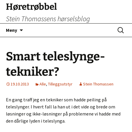
Hopp
Høretrøbbel
til
Stein Thomassens hørselsblog
innhold
Søk
Meny
etter:
Smart teleslynge-
tekniker?
19.10.2013
Alle
,
Tilleggsutstyr
Stein Thomassen
En gang traff jeg en tekniker som hadde peiling på
teleslynger. I hvert fall la han ut i det vide og brede om
løsninger og ikke-løsninger på problemene vi hadde med
den dårlige lyden i teleslynga.