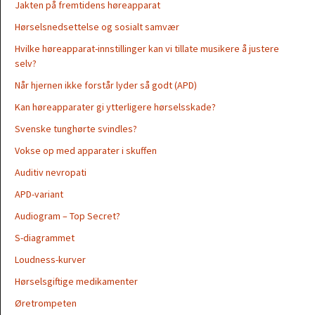
Jakten på fremtidens høreapparat
Hørselsnedsettelse og sosialt samvær
Hvilke høreapparat-innstillinger kan vi tillate musikere å justere
selv?
Når hjernen ikke forstår lyder så godt (APD)
Kan høreapparater gi ytterligere hørselsskade?
Svenske tunghørte svindles?
Vokse op med apparater i skuffen
Auditiv nevropati
APD-variant
Audiogram – Top Secret?
S-diagrammet
Loudness-kurver
Hørselsgiftige medikamenter
Øretrompeten