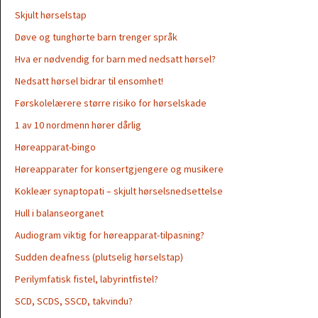
Skjult hørselstap
Døve og tunghørte barn trenger språk
Hva er nødvendig for barn med nedsatt hørsel?
Nedsatt hørsel bidrar til ensomhet!
Førskolelærere større risiko for hørselskade
1 av 10 nordmenn hører dårlig
Høreapparat-bingo
Høreapparater for konsertgjengere og musikere
Kokleær synaptopati – skjult hørselsnedsettelse
Hull i balanseorganet
Audiogram viktig for høreapparat-tilpasning?
Sudden deafness (plutselig hørselstap)
Perilymfatisk fistel, labyrintfistel?
SCD, SCDS, SSCD, takvindu?