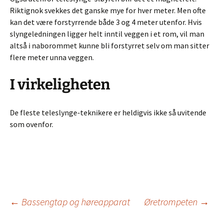
Riktignok svekkes det ganske mye for hver meter. Men ofte
kan det være forstyrrende både 3 og 4 meter utenfor. Hvis
slyngeledningen ligger helt inntil veggen i et rom, vil man
altså i naborommet kunne bli forstyrret selv om man sitter
flere meter unna veggen.
I virkeligheten
De fleste teleslynge-teknikere er heldigvis ikke så uvitende
som ovenfor.
Innleggsnavigasjo
←
Bassengtap og høreapparat
Øretrompeten
→