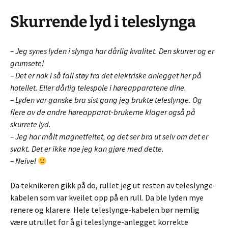
Skurrende lyd i teleslynga
– Jeg synes lyden i slynga har dårlig kvalitet. Den skurrer og er
grumsete!
– Det er nok i så fall støy fra det elektriske anlegget her på
hotellet. Eller dårlig telespole i høreapparatene dine.
– Lyden var ganske bra sist gang jeg brukte teleslynge. Og
flere av de andre høreapparat-brukerne klager også på
skurrete lyd.
– Jeg har målt magnetfeltet, og det ser bra ut selv om det er
svakt. Det er ikke noe jeg kan gjøre med dette.
– Neivel
Da teknikeren gikk på do, rullet jeg ut resten av teleslynge-
kabelen som var kveilet opp på en rull. Da ble lyden mye
renere og klarere. Hele teleslynge-kabelen bør nemlig
være utrullet for å gi teleslynge-anlegget korrekte