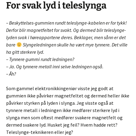
For svak lyd i teleslynga
– Beskyttelses-gummien rundt teleslynge-kabelen er for tykk!
Derfor blir magnetfeltet for svakt. Og dermed blir teleslynge-
lyden svak i høreappartene deres. Beklager, men sånn er det
bare
Slyngeledningen skulle ha vært mye tynnere. Det ville
ha gitt sterkere lyd.
– Tynnere gummi rundt ledningen?
– Ja. Og tynnere metall inni selve ledningen også.
– Åh?
Som gammel elektronikkingeniør visste jeg godt at
gummien ikke påvirker magnetfeltet og dermed heller ikke
påvirker styrken på lyden i slynga. Jeg visste også at
tynnere metall i ledningen ikke medfører sterkere lyd i
slynga men som oftest medfører svakere magnetfelt og
dermed svakere lyd. Husket jeg feil? Hvem hadde rett?
Teleslynge-teknikeren eller jeg?