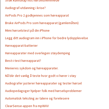
Svak kunnskap hos hørselshemmede
Audiograf-utdanning i krise?
AirPods Pro 2 godkjennes som høreapparat
Bruke AirPods Pro som høreapparat (gamlemåten)
Mimi hørselstest på din iPhone
Legg ditt audiogram inn i iPhone for bedre lydopplevelse
Høreapparat-batterier
Høreapparater med overlegen støydemping
Best-i-test høreapparat?
Menieres sykdom og høreapparater.
Nå blir det vanlig å teste hvor godt vi hører i støy
Audiografer justerer høreapparater og tester hørsel
Audiopedagoger hjelper folk med hørselsproblemer
Automatisk teksting av talere og forelesere
ClearSense-appen fra mpWAV