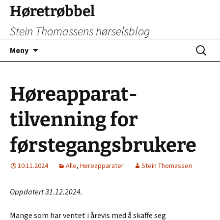
Hopp
Høretrøbbel
til
Stein Thomassens hørselsblog
innhold
Søk
Meny
etter:
Høreapparat-
tilvenning for
førstegangsbrukere
10.11.2024
Alle
,
Høreapparater
Stein Thomassen
Oppdatert 31.12.2024.
Mange som har ventet i årevis med å skaffe seg