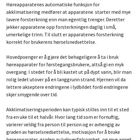
Høreapparatenes automatiske funksjon for
akklimatisering medfører at apparatene starter med mye
lavere forsterkning enn man egentlig trenger. Deretter
jekker apparatene opp forsterkningen daglig i små,
umerkelige trinn. Til slutt er apparatenes forsterkning
korrekt for brukerens hørselsnedsettelse.
Hovedpoenger er å gjøre det behageligere å ta i bruk
høreapparater for førstegangsbrukere, altså gi en myk
overgang. I stedet for å bli kastet ut på dypt vann, blir man
rolig ledet utover på en langgrunn strand. Hjernen vil da
lettere akseptere endringene i lydbildet fordi endringene
skjer smygende over tid.
Akklimatiseringsperioden kan typisk stilles inn til et sted
fra en uke til et halvår. Hvor lang tid som er fornuftig,
varierer veldig fra person til person og er avhengig av
graden av hørselsnedsettelse, motivasjon for å bruke
høreapparater, graden av lydoverfølsomhet, og mye annet.