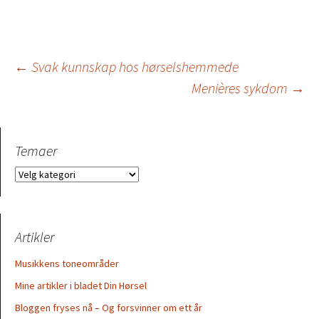
Innleggsnavigasjo
←
Svak kunnskap hos hørselshemmede
Menières sykdom
→
Temaer
Temaer
Artikler
Musikkens toneområder
Mine artikler i bladet Din Hørsel
Bloggen fryses nå – Og forsvinner om ett år