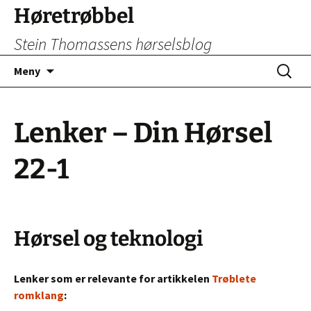
Hopp
Høretrøbbel
til
Stein Thomassens hørselsblog
innhold
Søk
Meny
etter:
Lenker – Din Hørsel
22-1
Hørsel og teknologi
Lenker som er relevante for artikkelen
Trøblete
romklang
: