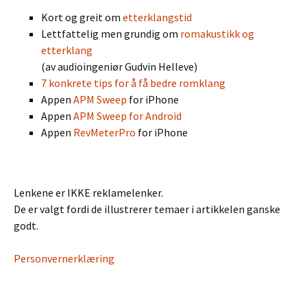
Kort og greit om
etterklangstid
Lettfattelig men grundig om
romakustikk og
etterklang
(av audioingeniør Gudvin Helleve)
7 konkrete tips for å få bedre romklang
Appen
APM Sweep
for iPhone
Appen
APM Sweep for Android
Appen
RevMeterPro
for iPhone
Lenkene er IKKE reklamelenker.
De er valgt fordi de illustrerer temaer i artikkelen ganske
godt.
Personvernerklæring