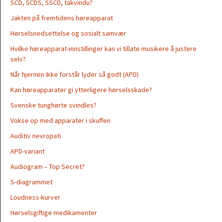
SCD, SCDS, SSCD, takvindu?
Jakten på fremtidens høreapparat
Hørselsnedsettelse og sosialt samvær
Hvilke høreapparat-innstillinger kan vi tillate musikere å justere
selv?
Når hjernen ikke forstår lyder så godt (APD)
Kan høreapparater gi ytterligere hørselsskade?
Svenske tunghørte svindles?
Vokse op med apparater i skuffen
Auditiv nevropati
APD-variant
Audiogram – Top Secret?
S-diagrammet
Loudness-kurver
Hørselsgiftige medikamenter