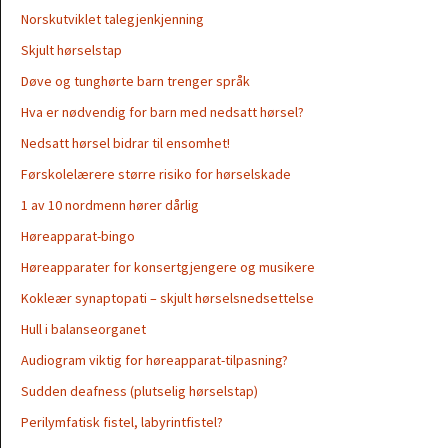
Norskutviklet talegjenkjenning
Skjult hørselstap
Døve og tunghørte barn trenger språk
Hva er nødvendig for barn med nedsatt hørsel?
Nedsatt hørsel bidrar til ensomhet!
Førskolelærere større risiko for hørselskade
1 av 10 nordmenn hører dårlig
Høreapparat-bingo
Høreapparater for konsertgjengere og musikere
Kokleær synaptopati – skjult hørselsnedsettelse
Hull i balanseorganet
Audiogram viktig for høreapparat-tilpasning?
Sudden deafness (plutselig hørselstap)
Perilymfatisk fistel, labyrintfistel?